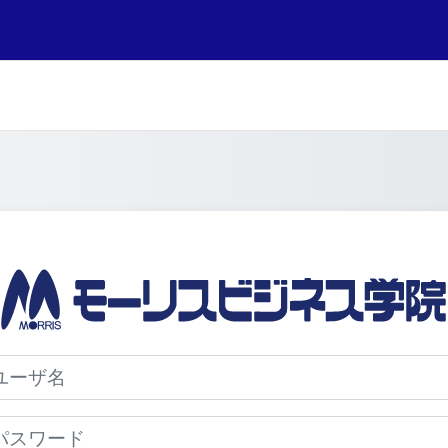
モーリスビジネ
ーザ名
スワード