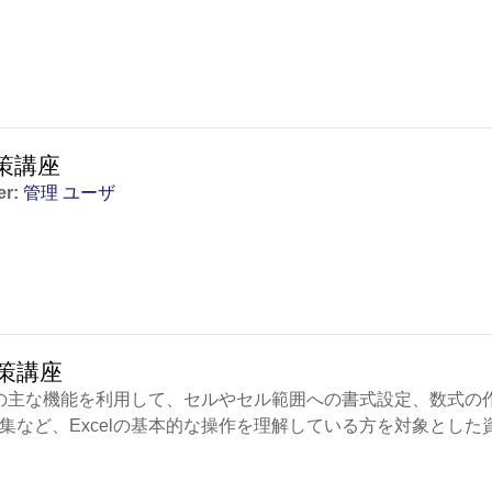
 対策講座
er:
管理 ユーザ
 対策講座
の主な機能を利用して、セルやセル範囲への書式設定、数式の
集など、
Excel
の基本的な操作を理解している方を対象とした