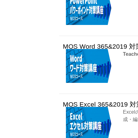
MOS Word 365&2019
Teach
MOS Excel 365&2019
Excel
成・編