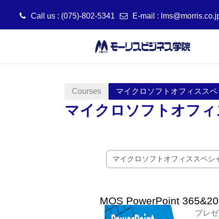
Call us : (075)-802-5341
E-mail :
lms@morris.co.j
Skip to main content
Courses
マイクロソフトオフィススペシ
マイクロソフトオフィ
Course categories
MOS PowerPoint 365&
プレゼ